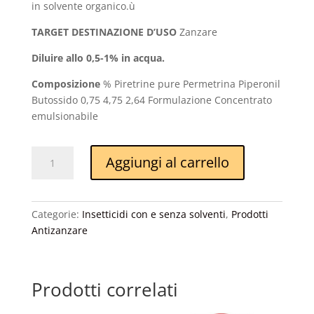
in solvente organico.ù
TARGET DESTINAZIONE D’USO
Zanzare
Diluire allo 0,5-1% in acqua.
Composizione
% Piretrine pure Permetrina Piperonil
Butossido 0,75 4,75 2,64 Formulazione Concentrato
emulsionabile
Terbutin
Aggiungi al carrello
Nuvacid
50
Cipertrin
Categorie:
Insetticidi con e senza solventi
,
Prodotti
quantità
Antizanzare
Prodotti correlati