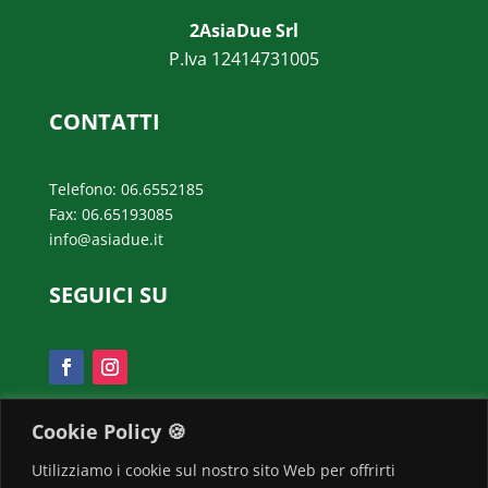
2AsiaDue Srl
P.Iva 12414731005
CONTATTI
Telefono: 06.6552185
Fax: 06.65193085
info@asiadue.it
SEGUICI SU
Cookie Policy 🍪
SCOPRI IL BONUS VERDE
2022!
Utilizziamo i cookie sul nostro sito Web per offrirti