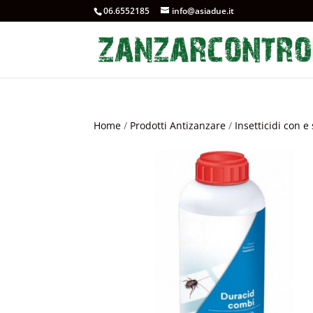
06.6552185
info@asiadue.it
Home
/
Prodotti Antizanzare
/
Insetticidi con e