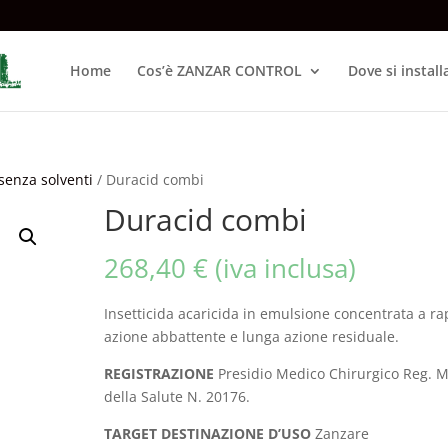
Home
Cos’è ZANZAR CONTROL
Dove si install
 senza solventi
/ Duracid combi
Duracid combi
268,40
€
(iva inclusa)
Insetticida acaricida in emulsione concentrata a ra
azione abbattente e lunga azione residuale.
REGISTRAZIONE
Presidio Medico Chirurgico Reg. M
della Salute N. 20176.
TARGET DESTINAZIONE D’USO
Zanzare