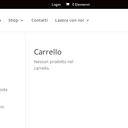
Login
0 Elementi
a
Shop
Contatti
Lavora con noi
Carrello
Nessun prodotto nel
carrello.
pida
in.