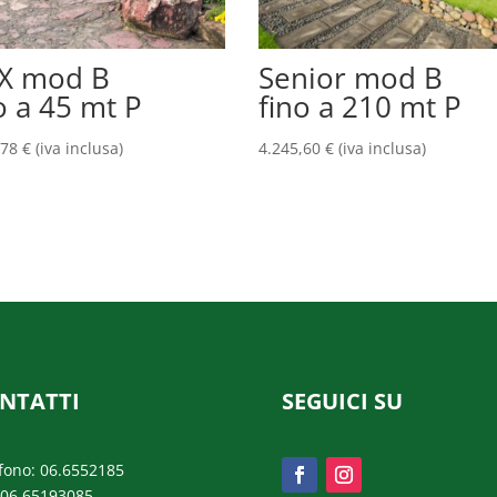
X mod B
Senior mod B
o a 45 mt P
fino a 210 mt P
,78
€
(iva inclusa)
4.245,60
€
(iva inclusa)
NTATTI
SEGUICI SU
fono: 06.6552185
 06.65193085