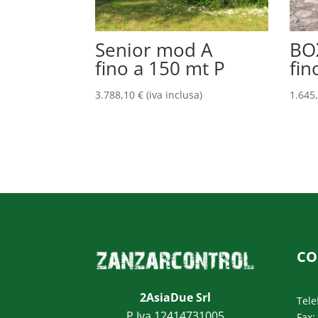
Senior mod A
BO
fino a 150 mt P
fin
3.788,10
€
(iva inclusa)
1.645
CO
2AsiaDue Srl
Tele
P.Iva 12414731005
Fax: