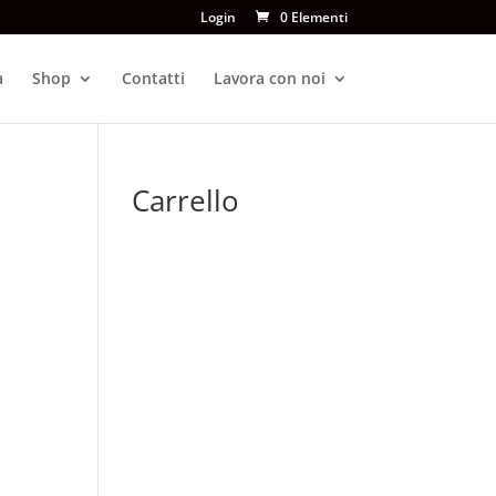
Login
0 Elementi
a
Shop
Contatti
Lavora con noi
Carrello