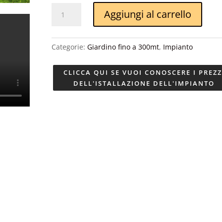
Senior
Aggiungi al carrello
mod
Cfino
a
Categorie:
Giardino fino a 300mt
,
Impianto
300
mt
CLICCA QUI SE VUOI CONOSCERE I PREZZ
P
DELL'ISTALLAZIONE DELL'IMPIANTO
quantità