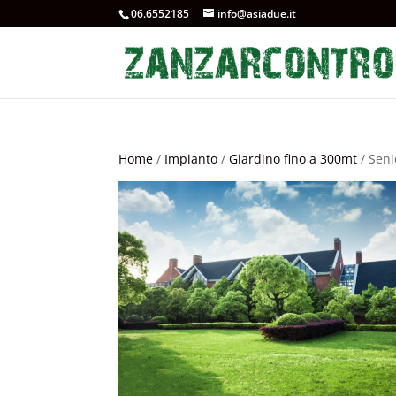
06.6552185
info@asiadue.it
Home
/
Impianto
/
Giardino fino a 300mt
/ Seni