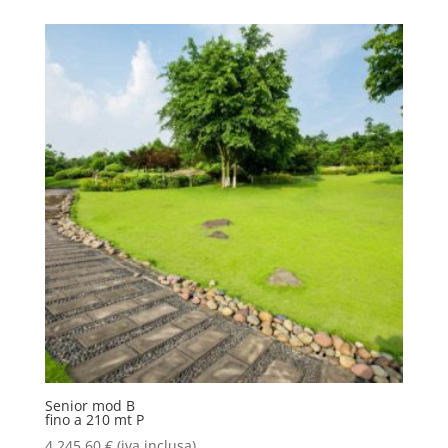
Senior mod B
fino a 210 mt P
4.245,60
€
(iva inclusa)