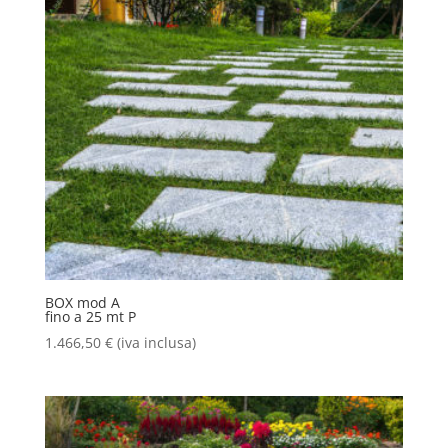
BOX mod A
fino a 25 mt P
1.466,50
€
(iva inclusa)