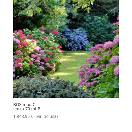
BOX mod C
fino a 70 mt P
1.948,95
€
(iva inclusa)