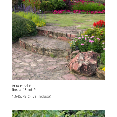
BOX mod B
fino a 45 mt P
1.645,78
€
(iva inclusa)