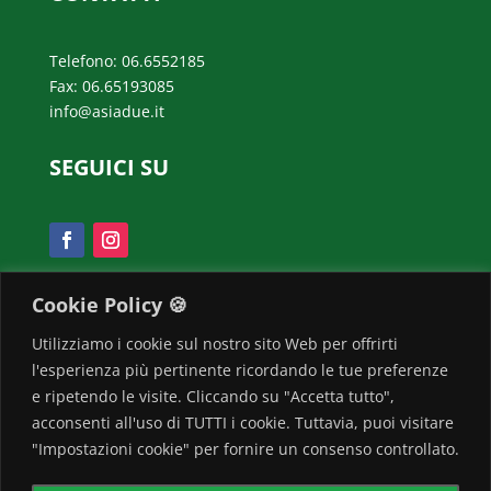
Telefono: 06.6552185
Fax: 06.65193085
info@asiadue.it
SEGUICI SU
Cookie Policy 🍪
SCOPRI IL BONUS VERDE
2022!
Utilizziamo i cookie sul nostro sito Web per offrirti
l'esperienza più pertinente ricordando le tue preferenze
e ripetendo le visite. Cliccando su "Accetta tutto",
Clicca qui!
acconsenti all'uso di TUTTI i cookie. Tuttavia, puoi visitare
"Impostazioni cookie" per fornire un consenso controllato.