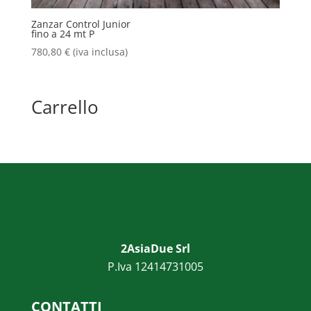
Zanzar Control Junior
fino a 24 mt P
780,80
€
(iva inclusa)
Carrello
2AsiaDue Srl
P.Iva 12414731005
CONTATTI